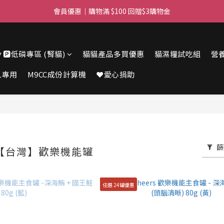
滿$450免費送貨上門 I 滿$350免運 順豐自取
會員優惠｜購物滿 $100 回贈$3購物金
滿$450免費送貨上門 I 滿$350免運 順豐自取
🔽🅿️低磷專區 (腎貓)
貓貓產品多買優惠
貓濕糧試吃組
營
人專用
M9CC成份計算機
❤️愛心捐助
篩
RS【台灣】歡樂機能罐
任選 24罐優惠