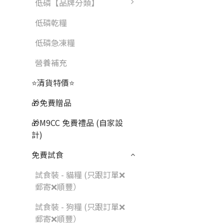
低磷【品牌分類】
低磷乾糧
低磷急凍糧
營養補充
⭐清貨特價⭐
🎁免費贈品
🎁M9CC 免費禮品 (自家設
計)
免費試食
試食裝 - 貓糧 (只跟訂單❌
郵寄❌順豐）
試食裝 - 狗糧 (只跟訂單❌
郵寄❌順豐）