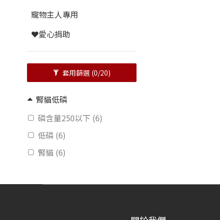
寵物主人專用
❤️愛心捐助
套用篩選
(0/20)
腎貓低磷
磷含量250以下 (6)
低磷 (6)
腎貓 (6)