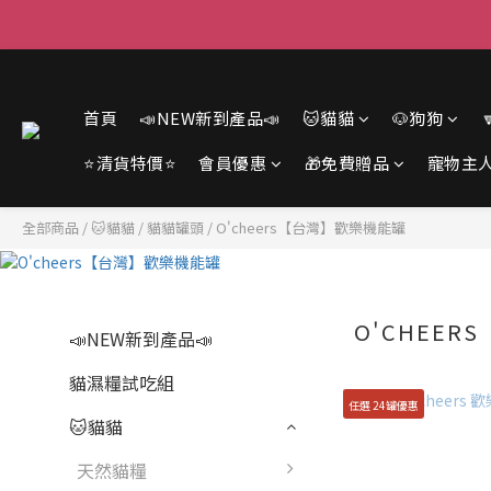
首頁
📣NEW新到產品📣
🐱貓貓
🐶狗狗
⭐清貨特價⭐
會員優惠
🎁免費贈品
寵物主
全部商品
/
🐱貓貓
/
貓貓罐頭
/
O'cheers【台灣】歡樂機能罐
O'CHEE
📣NEW新到產品📣
貓濕糧試吃組
任選 24罐優惠
🐱貓貓
天然貓糧