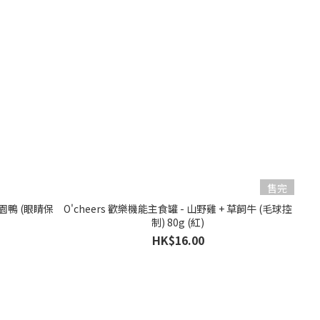
售完
田園鴨 (眼睛保
O'cheers 歡樂機能主食罐 - 山野雞 + 草飼牛 (毛球控
制) 80g (紅)
HK$16.00