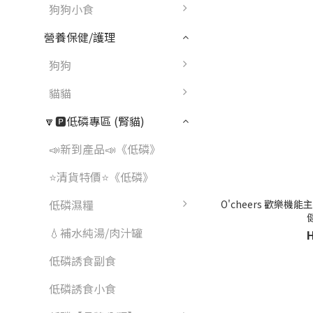
狗狗小食
營養保健/護理
狗狗
貓貓
🔽🅿️低磷專區 (腎貓)
📣新到產品📣《低磷》
⭐清貨特價⭐《低磷》
低磷濕糧
O'cheers 歡樂機能
💧補水純湯/肉汁罐
低磷誘食副食
低磷誘食小食