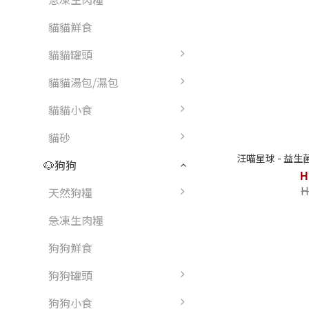
貓貓鮮食
貓貓罐頭
貓貓湯包/濕包
貓貓小食
貓砂
汪喵星球 - 益生菌
🐶狗狗
H
H
天然狗糧
急凍生肉糧
狗狗鮮食
狗狗罐頭
狗狗小食