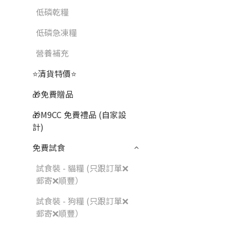
低磷乾糧
低磷急凍糧
營養補充
⭐清貨特價⭐
🎁免費贈品
🎁M9CC 免費禮品 (自家設
計)
免費試食
試食裝 - 貓糧 (只跟訂單❌
郵寄❌順豐）
試食裝 - 狗糧 (只跟訂單❌
郵寄❌順豐）