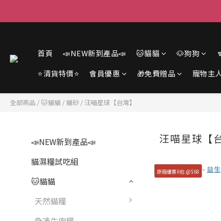
首頁
📣NEW新到產品📣
🐱貓貓
🐶狗狗
⭐清貨特價⭐
會員優惠
🎁免費贈品
寵物主
全部商品
/
🐱貓貓
/
貓砂
/
汪喵星球【台灣】
汪喵星球【
📣NEW新到產品📣
貓濕糧試吃組
原箱優惠6包 @$68
🐱貓貓
天然貓糧
急凍生肉糧