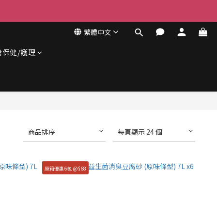
繁體中文
養保健/護理
商品排序
每頁顯示 24 個
原箱優惠6包 @$68