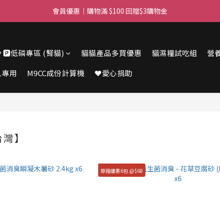
滿$450免費送貨上門 I 滿$350免運 順豐自取
會員優惠｜購物滿 $100 回贈$3購物金
滿$450免費送貨上門 I 滿$350免運 順豐自取
🔽🅿️低磷專區 (腎貓)
貓貓產品多買優惠
貓濕糧試吃組
營
人專用
M9CC成份計算機
❤️愛心捐助
台灣】
原箱優惠6包 @$68