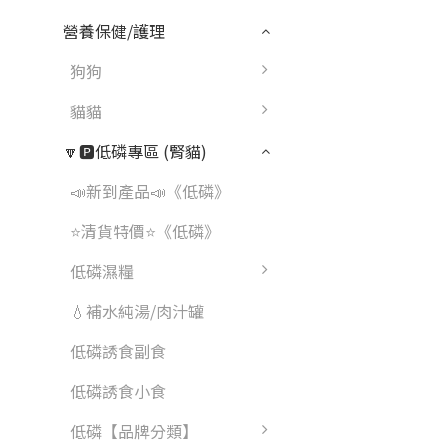
營養保健/護理
狗狗
貓貓
🔽🅿️低磷專區 (腎貓)
📣新到產品📣《低磷》
⭐清貨特價⭐《低磷》
低磷濕糧
💧補水純湯/肉汁罐
低磷誘食副食
低磷誘食小食
低磷【品牌分類】