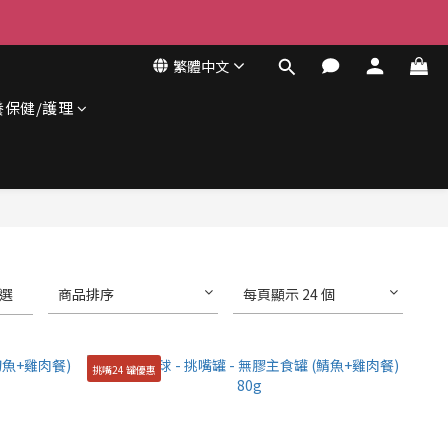
繁體中文
養保健/護理
選
商品排序
每頁顯示 24 個
挑嘴24 罐優惠