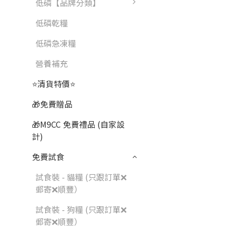
低磷【品牌分類】
低磷乾糧
低磷急凍糧
營養補充
⭐清貨特價⭐
🎁免費贈品
🎁M9CC 免費禮品 (自家設
計)
免費試食
試食裝 - 貓糧 (只跟訂單❌
郵寄❌順豐）
試食裝 - 狗糧 (只跟訂單❌
郵寄❌順豐）