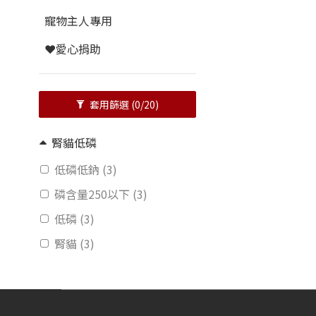
寵物主人專用
❤️愛心捐助
套用篩選
(0/20)
腎貓低磷
低磷低鈉 (3)
磷含量250以下 (3)
低磷 (3)
腎貓 (3)