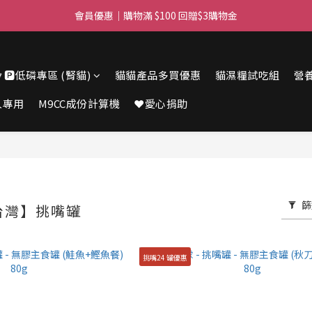
滿$450免費送貨上門 I 滿$350免運 順豐自取
會員優惠｜購物滿 $100 回贈$3購物金
滿$450免費送貨上門 I 滿$350免運 順豐自取
🔽🅿️低磷專區 (腎貓)
貓貓產品多買優惠
貓濕糧試吃組
營
人專用
M9CC成份計算機
❤️愛心捐助
篩
台灣】挑嘴罐
挑嘴24 罐優惠