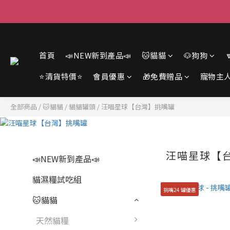
首頁
📣NEW新到產品📣
🐱貓貓
🐶狗狗
⭐清貨特價⭐
會員優惠
🎁免費贈品
寵物主
全部商品
/
🐱貓貓
/
貓貓罐頭
/
汪喵星球【台灣】挑嘴罐
汪喵星球【
📣NEW新到產品📣
貓濕糧試吃組
挑嘴24 罐優惠
🐱貓貓
天然貓糧