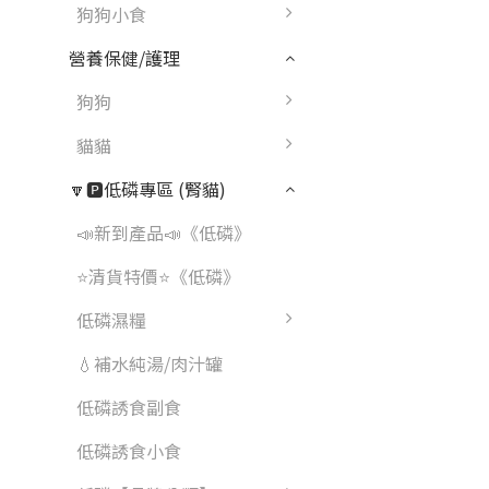
狗狗小食
營養保健/護理
狗狗
貓貓
🔽🅿️低磷專區 (腎貓)
📣新到產品📣《低磷》
⭐清貨特價⭐《低磷》
低磷濕糧
💧補水純湯/肉汁罐
低磷誘食副食
低磷誘食小食