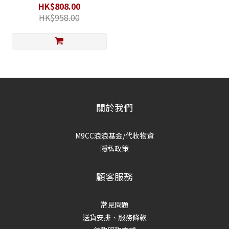
肝腎) - 800g (100g x8)
HK$808.00
HK$958.00
關於我們
M9CC浪浪基金/代收物資
隱私政策
顧客服務
常見問題
送貨安排、服務條款