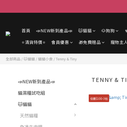
首頁
📣NEW新到產品📣
🐱貓貓
🐶狗狗
⭐清貨特價⭐
會員優惠
🎁免費贈品
寵物主
全部商品
/
🐱貓貓
/
貓貓小食
/
Tenny & Tiny
TENNY & T
📣NEW新到產品📣
貓濕糧試吃組
任選$100-3包
🐱貓貓
天然貓糧
急凍生肉糧