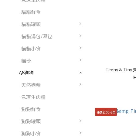
貓貓鮮食
貓貓罐頭
貓貓湯包/濕包
貓貓小食
貓砂
Teeny & Tin
🐶狗狗
天然狗糧
急凍生肉糧
狗狗鮮食
任選$100-3包
狗狗罐頭
狗狗小食