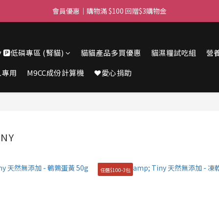
滿$450免費送貨上門 I 滿$350免運 順豐自取
會員優惠｜購物滿 $100 回贈$3購物金
滿$450免費送貨上門 I 滿$350免運 順豐自取
🔽🅿️低磷專區 (腎貓)
貓貓產品多買優惠
貓濕糧試吃組
營
人專用
M9CC成份計算機
❤️愛心捐助
INY
任選$100-3包