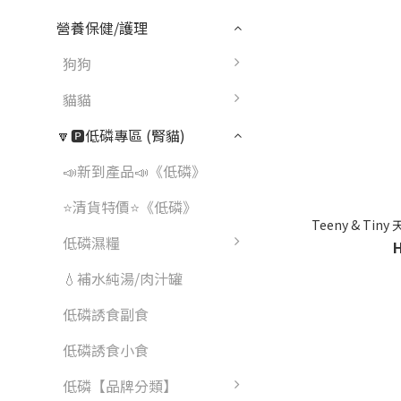
營養保健/護理
狗狗
貓貓
🔽🅿️低磷專區 (腎貓)
📣新到產品📣《低磷》
⭐清貨特價⭐《低磷》
Teeny & Tin
低磷濕糧
💧補水純湯/肉汁罐
低磷誘食副食
低磷誘食小食
低磷【品牌分類】