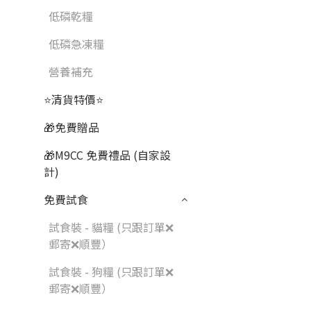
低磷乾糧
低磷急凍糧
營養補充
⭐清貨特價⭐
🎁免費贈品
🎁M9CC 免費禮品 (自家設
計)
免費試食
試食裝 - 貓糧 (只跟訂單❌
郵寄❌順豐）
試食裝 - 狗糧 (只跟訂單❌
郵寄❌順豐）