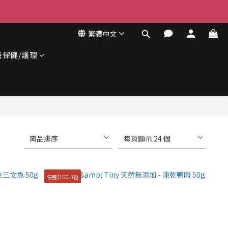
繁體中文
養保健/護理
商品排序
每頁顯示 24 個
任選$100-3包