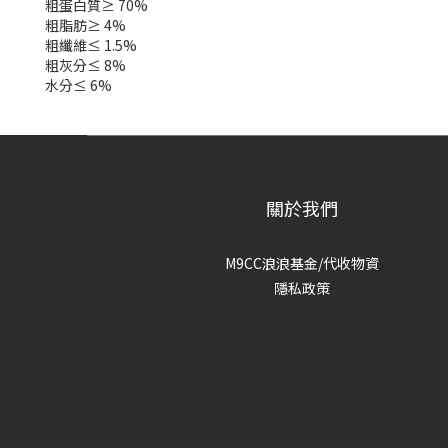
粗蛋白質≥ 70%
粗脂肪≥ 4%
粗纖維≤ 1.5%
粗灰分≤ 8%
水分≤ 6%
關於我們
M9CC浪浪基金/代收物資
隱私政策