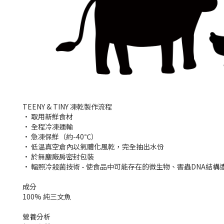
TEENY & TINY 凍乾製作流程
• 取用新鮮食材
• 全程冷凍運輸
• 急凍保鮮（約-40℃）
• 低温真空倉內以氣體化風乾，完全抽出水份
• 於無塵廠房密封包裝
• 輻照冷殺菌技術 - 使食品中可能存在的微生物、害蟲DNA
成分
100% 純三文魚
營養分析