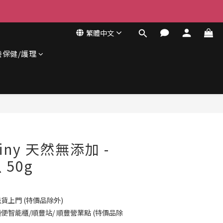
繁體中文
養保健/護理
立即購買
 Tiny 天然無添加 -
50g
貨上門 (特價品除外)
便智能櫃/順豐站/ 順豐營業點 (特價品除