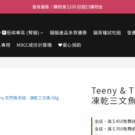
滿$450免費送貨上門 I 滿$350免運 順豐自取
會員優惠｜購物滿 $100 回贈$3購物金
滿$450免費送貨上門 I 滿$350免運 順豐自取
🔽🅿️低磷專區 (腎貓)
貓貓產品多買優惠
貓濕糧試吃組
營
人專用
M9CC成份計算機
❤️愛心捐助
Teeny &
凍乾三文魚 
全店，滿＄450免費送
全店，滿＄350免費順