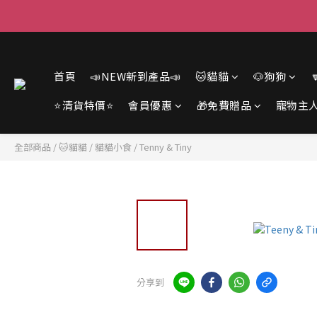
首頁
📣NEW新到產品📣
🐱貓貓
🐶狗狗
⭐清貨特價⭐
會員優惠
🎁免費贈品
寵物主
全部商品
/
🐱貓貓
/
貓貓小食
/
Tenny & Tiny
分享到