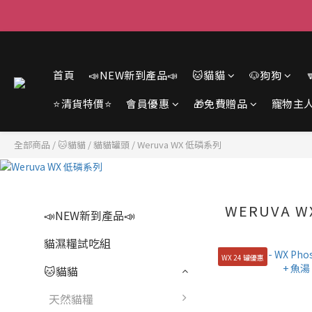
首頁
📣NEW新到產品📣
🐱貓貓
🐶狗狗
⭐清貨特價⭐
會員優惠
🎁免費贈品
寵物主
全部商品
/
🐱貓貓
/
貓貓罐頭
/
Weruva WX 低磷系列
WERUVA 
📣NEW新到產品📣
貓濕糧試吃組
WX 24 罐優惠
🐱貓貓
天然貓糧