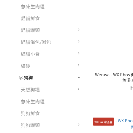
急凍生肉糧
貓貓鮮食
貓貓罐頭
貓貓湯包/濕包
貓貓小食
貓砂
Weruva - WX Phos 低磷系列 - 羅非魚 + 雞肉肉泥 +
🐶狗狗
魚湯 
天然狗糧
急凍生肉糧
狗狗鮮食
WX 24 罐優惠
狗狗罐頭