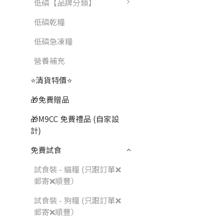
低磷【品牌分類】
低磷乾糧
低磷急凍糧
營養補充
⭐清貨特價⭐
🎁免費贈品
🎁M9CC 免費禮品 (自家設
計)
免費試食
試食裝 - 貓糧 (只跟訂單❌
郵寄❌順豐）
試食裝 - 狗糧 (只跟訂單❌
郵寄❌順豐）