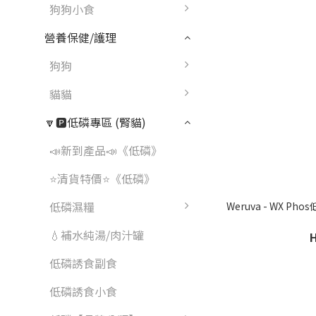
狗狗小食
營養保健/護理
狗狗
貓貓
🔽🅿️低磷專區 (腎貓)
📣新到產品📣《低磷》
⭐清貨特價⭐《低磷》
低磷濕糧
Weruva - WX Phos低磷系列 - 雞肉泥+雞湯 貓罐頭
💧補水純湯/肉汁罐
低磷誘食副食
低磷誘食小食