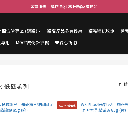
滿$450免費送貨上門 I 滿$350免運 順豐自取
會員優惠｜購物滿 $100 回贈$3購物金
滿$450免費送貨上門 I 滿$350免運 順豐自取
🔽🅿️低磷專區 (腎貓)
貓貓產品多買優惠
貓濕糧試吃組
營
人專用
M9CC成份計算機
❤️愛心捐助
篩
WX 低磷系列
WX 24 罐優惠