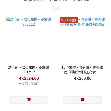
24 /48 罐優惠
試吃組 - 陪心寵糧 - 優腎罐
陪心寵糧 - 優腎罐 - 薑黃雞
80g x12
鹿 (腎臟保健+提高食慾)
80g
HK$234.00
HK$20.00
HK$240.00