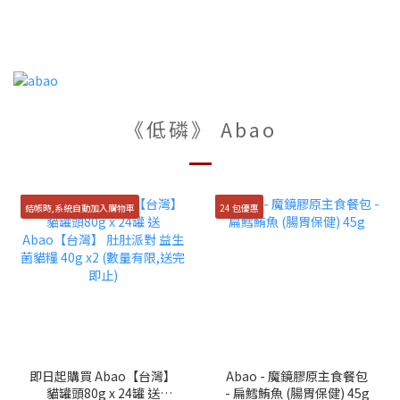
《低磷》 Abao
結帳時,系統自動加入購物車
24 包優惠
即日起購買 Abao【台灣】
Abao - 魔鏡膠原主食餐包
貓罐頭80g x 24罐 送
- 扁鱈鮪魚 (腸胃保健) 45g