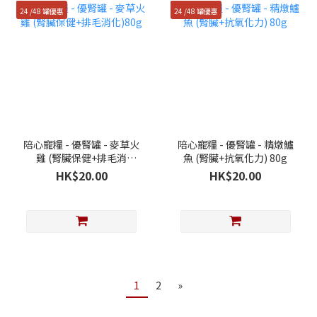
24 /48 罐優惠
24 /48 罐優惠
陪心寵糧 - 優腎罐 - 麥草火
陪心寵糧 - 優腎罐 - 精燉鱸
雞 (腎臟保健+排毛消
魚 (腎臟+抗氧化力) 80g
化)80g
HK$20.00
HK$20.00
1
2
»