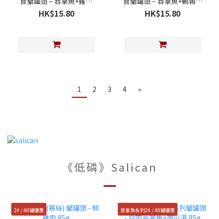
食貓罐頭 – 吞拿魚+雞肉
食貓罐頭 – 吞拿魚+鵪鶉蛋
(慕絲) 75g
(慕絲) 75g
HK$15.80
HK$15.80
1
2
3
4
»
《低磷》Salican
24 / 48罐優惠
吞拿魚系列24 / 48罐優惠