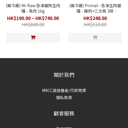
(需冷藏) Mr Raw 急凍貓狗生肉
(需冷藏) Primal - 急凍生肉貓
糧 - 兔肉 1kg
糧 - 雞肉+三文魚 3磅
(BBD:2026年10月15日)
HK$190.00 ~ HK$740.00
HK$248.00
HK$840.00
HK$310.00
關於我們
M9CC浪浪基金/代收物資
隱私政策
顧客服務