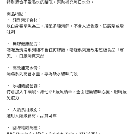
特別適合不愛喝水的貓咪，幫助補充每日水分。
商品特點：
• 純淨海洋食材：
以白身吞拿魚為主，搭配多種海鮮，不含人造色素、防腐劑或增
味劑
• 無膠健康配方：
啫喱及清湯系列絕不含任何膠類，啫喱系列更改用超級食品「寒
天」，口感清爽天然
• 高效補充水份：
清湯系列高含水量，專為缺水貓咪而設
• 添加機能營養：
特別加入牛磺酸、維他命E及魚精華，全面照顧貓咪心臟、眼睛及
免疫力
• 人類食用級別：
選用人類級食材，品質可靠
• 國際權威認證：
BRC Grade A、MSC、Dolphin Safe、ISO 14001、