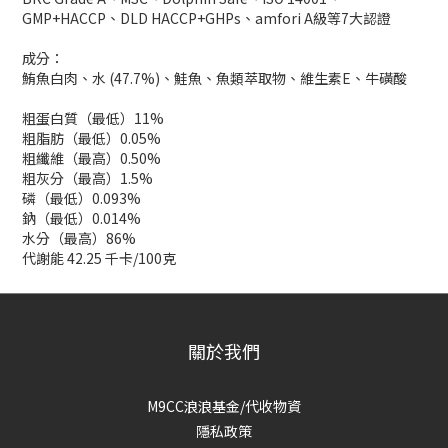
GMP+HACCP、DLD HACCP+GHPs、amfori A級等7大認證
成分：
鮪魚白肉、水 (47.7%)、鮭魚、魚類萃取物、維生素E、牛磺酸
粗蛋白質（最低）11%
粗脂肪（最低）0.05%
粗纖維（最高）0.50%
粗灰分（最高）1.5%
磷（最低）0.093%
鈉（最低）0.014%
水分（最高）86%
代謝能 42.25 千卡/100克
關於我們
M9CC浪浪基金/代收物資
隱私政策