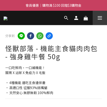
滿$450免費送貨上門 I 滿$350免運 順豐自取
會員優惠｜購物滿 $100 回贈$3購物金
滿$450免費送貨上門 I 滿$350免運 順豐自取
分享到
怪獸部落 - 機能主食貓肉肉包
- 強身雞牛餐 50g
一口吃鮮肉，一口補機能！
腸胃 X 泌尿 X 免疫力 X 毛髮
• 4種機能 邊吃主食邊保養
• 高適口性 征服93%挑嘴貓
• 天然安心 無膠無榖 100%鮮肉