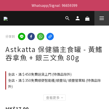
滿$450免費送貨上門 I 滿$350免運 順豐自取
Whatsapp/Signal : 96659399
會員優惠｜購物滿 $100 回贈$3購物金
滿$450免費送貨上門 I 滿$350免運 順豐自取
分享到
Astkatta 保健貓主食罐 - 黃鰭
吞拿魚 + 銀三文魚 80g
全店，滿＄450免費送貨上門 (特價品除外)
全店，滿＄350免費順便智能櫃/順豐站/ 順豐營業點 (特價品除
外)
查看更多
HK$17.00