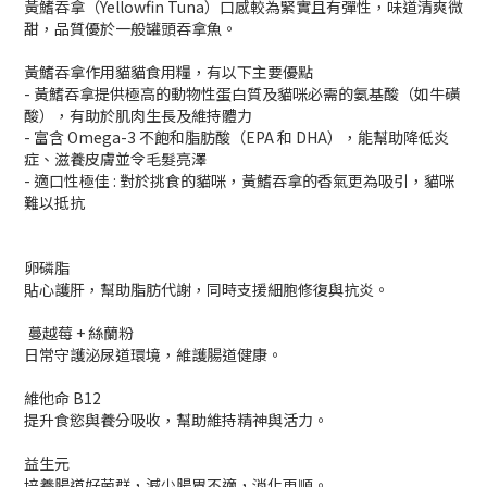
黃鰭吞拿（Yellowfin Tuna）口感較為緊實且有彈性，味道清爽微
甜，品質優於一般罐頭吞拿魚。
黃鰭吞拿作用貓貓食用糧，有以下主要優點
- 黃鰭吞拿提供極高的動物性蛋白質及貓咪必需的氨基酸（如牛磺
酸），有助於肌肉生長及維持體力
- 富含 Omega-3 不飽和脂肪酸（EPA 和 DHA），能幫助降低炎
症、滋養皮膚並令毛髮亮澤
- 適口性極佳 : 對於挑食的貓咪，黃鰭吞拿的香氣更為吸引，貓咪
難以抵抗
卵磷脂
貼心護肝，幫助脂肪代謝，同時支援細胞修復與抗炎。
蔓越莓 + 絲蘭粉
日常守護泌尿道環境，維護腸道健康。
維他命 B12
提升食慾與養分吸收，幫助維持精神與活力。
益生元
培養腸道好菌群，減少腸胃不適，消化更順。