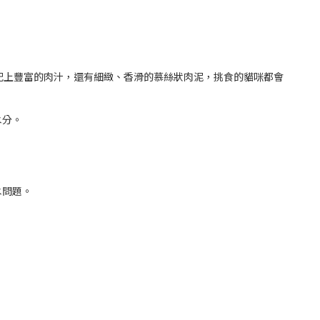
肉塊配上豐富的肉汁，還有細緻、香滑的慕絲狀肉泥，挑食的貓咪都會
水分。
水問題。