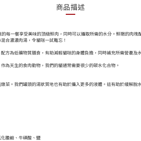
商品描述
食，讓貓咪的每一餐享受美味的頂級鮮肉，同時可以攝取所需的水分。鮮嫩的
絲混合濃濃肉湯，令貓咪一試難忘！
。配方為低礦物質膳食，有助減輕貓咪的身體負擔，同時補充所需營養及
。作為天生的食肉動物，我們的貓通常需要很少的碳水化合物。
盛燉菜。我們罐頭的湯狀質地也有助於攝入更多的液體。這有助於緩解脫
氯化膽鹼、牛磺酸、鹽