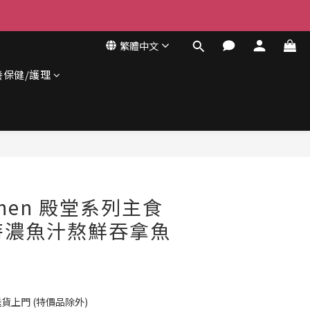
繁體中文
養保健/護理
立即購買
tchen 殿堂系列主食
 特濃魚汁熬鮮吞拿魚
貨上門 (特價品除外)