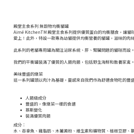
殿堂主食系列 無穀物均衡貓罐
Aimé KitchenTM 殿堂主食系列提供優質蛋白的均衡膳
愛上！此外，特設一款專為幼貓提供均衡營養的貓罐，滋味的肉
此系列的老貓專用罐為關注泌尿系統、肝、腎臟問題的貓咪而設
我們的平衡罐裝滿了優質的人類肉類，包括野生海鮮和散養家禽
美味豐盛的燉菜
這一系列罐頭以肉汁為基礎，靈感來自我們作為舒適食物吃的豐
人類級成分
豐盛的，像燉菜一樣的食譜
慕斯變化
裝滿優質肉類
成分：
水、吞拿魚、雞脂肪、木薯澱粉、維生素和礦物質、槌樹豆膠、