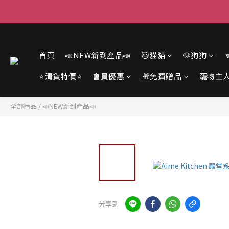
首頁
📣NEW新到產品📣
🐱貓貓
🐶狗狗
⭐清貨特價⭐
會員優惠
🎁免費贈品
寵物主
全部商品
/
📣NEW新到產品📣
分享到