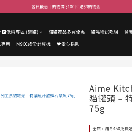
滿$450免費送貨上門 I 滿$350免運 順豐自取
會員優惠｜購物滿 $100 回贈$3購物金
滿$450免費送貨上門 I 滿$350免運 順豐自取
🔽🅿️低磷專區 (腎貓)
貓貓產品多買優惠
貓濕糧試吃組
營
人專用
M9CC成份計算機
❤️愛心捐助
Aime Ki
貓罐頭 –
75g
全店，滿＄450免費送