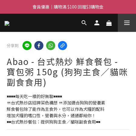
滿$450免費送貨上門 I 滿$350免運 順豐自取
滿$450免費送貨上門 I 滿$350免運 順豐自取
分享到
Abao - 台式熱炒 鮮食餐包 -
寶包粥 150g (狗狗主食／貓咪
副食食用)
◾◾◾◾每天吃一樣的好無聊◾◾◾◾
🍴台式熱炒店招牌菜色構想 🍴添加適合狗狗的營養素
鮮食餐包除了能作為主食外，也可以作為犬糧的配料
增加犬糧的嗜口性，營養與水分，通通都給你！
◾◾台式熱炒餐包：提供狗狗主食／貓咪副食食用◾◾