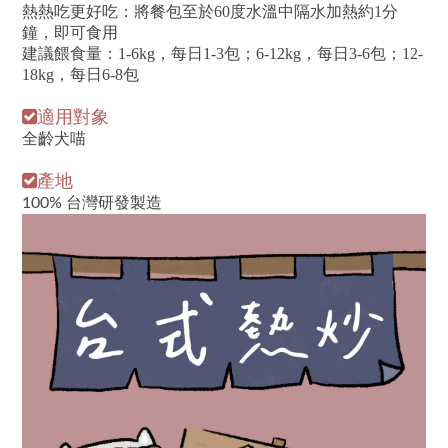
熱熱吃更好吃：將餐包至於60度水
溫中隔水加熱約1分
鐘，即可食用
建議餵食量：1-6kg，每日1-3包；
6-12kg，每日3-6包
；12-
18
kg，每日6-8包
適用對象
全齡犬喵
產地
100% 台灣研發製造