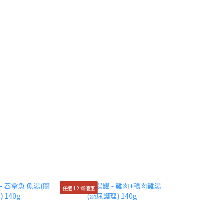
任選 12 罐優惠
汪喵星球水解鮮主食泥任