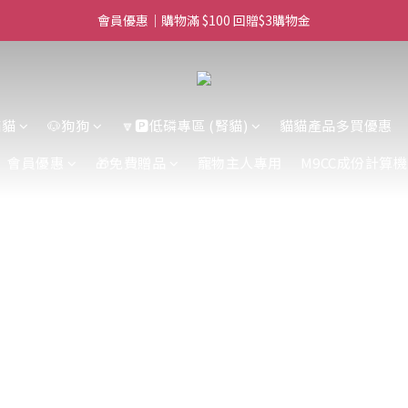
滿$450免費送貨上門 I 滿$350免運 順豐自取
滿$450免費送貨上門 I 滿$350免運 順豐自取
貓貓
🐶狗狗
🔽🅿️低磷專區 (腎貓)
貓貓產品多買優惠
會員優惠
🎁免費贈品
寵物主人專用
M9CC成份計算機