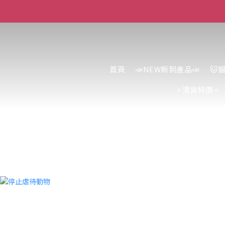
首頁
📣NEW新到產品📣
🐱
⭐清貨特價⭐