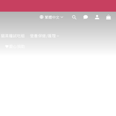
繁體中文
貓濕糧試吃組
營養保健/護理
❤️愛心捐助