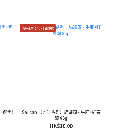
肉汁系列 24 / 48罐優惠
任選24 / 48罐優惠
魚+鰹魚)
Salican （肉汁系列）貓罐頭 - 牛肝+紅蘿
Catpool貓侍
蔔 85g
HK$10.00