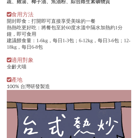
蔬、雞湯、椰子油、魚油粉、綜合維生素礦物質
食用方法
開封即食：打開即可直接享受美味的一餐
熱熱吃更好吃：將餐包至於60度水
溫中隔水加熱約1分
鐘，即可食用
建議餵食量：1-6kg，每日1-3包；
6-12kg，每日3-6包
；12-
18
kg，每日6-8包
適用對象
全齡犬喵
產地
100% 台灣研發製造