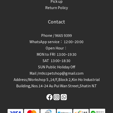
Pick up
Return Policy
Contact
Phone / 9665 9399
WhatsApp service： 12:00~20:00
Open Hour：
MON to FRI 13:00~19:30
SAT 13:00~18:30
SUN Public Holiday Off
Mail /m9ccpetshop@gmail.com
Address/
Workshop S ,14/F,Block 2,Kin Ho Industrial
Building,Nos.14-24 Au Pui Wan Street,Shatin N.T