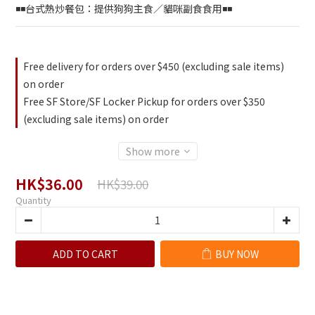
◾◾台式熱炒餐包：提供狗狗主食／貓咪副食食用◾◾
Free delivery for orders over $450 (excluding sale items)
on order
Free SF Store/SF Locker Pickup for orders over $350
(excluding sale items) on order
Show more
HK$36.00
HK$39.00
Quantity
ADD TO CART
BUY NOW