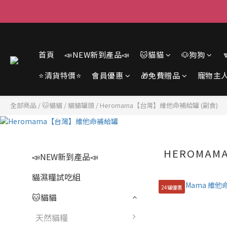
首頁
📣NEW新到產品📣
🐱貓貓
🐶狗狗
⭐清貨特價⭐
會員優惠
🎁免費贈品
寵物主
全部商品
/
🐱貓貓
/
貓貓罐頭
/
Heromama【台灣】維他命補給罐 (副食)
HEROMA
📣NEW新到產品📣
貓濕糧試吃組
24罐優惠
🐱貓貓
天然貓糧