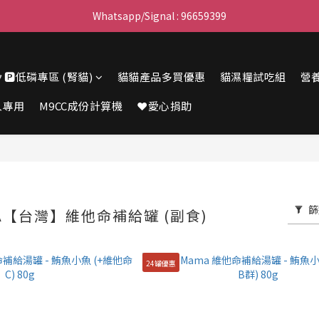
滿$450免費送貨上門 I 滿$350免運 順豐自取
Whatsapp/Signal : 96659399
會員優惠｜購物滿 $100 回贈$3購物金
🔽🅿️低磷專區 (腎貓)
貓貓產品多買優惠
貓濕糧試吃組
營
滿$450免費送貨上門 I 滿$350免運 順豐自取
人專用
M9CC成份計算機
❤️愛心捐助
篩
MA【台灣】維他命補給罐 (副食)
24罐優惠