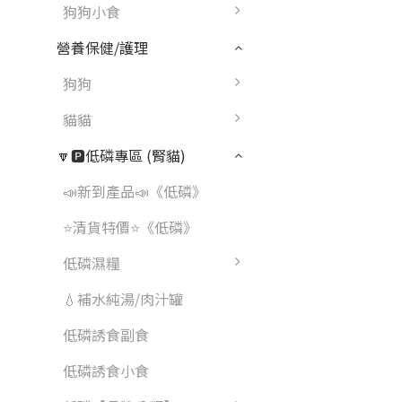
狗狗小食
營養保健/護理
狗狗
貓貓
🔽🅿️低磷專區 (腎貓)
📣新到產品📣《低磷》
⭐清貨特價⭐《低磷》
低磷濕糧
💧補水純湯/肉汁罐
低磷誘食副食
低磷誘食小食