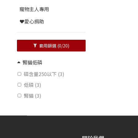
寵物主人專用
❤️愛心捐助
套用篩選
(0/20)
腎貓低磷
磷含量250以下 (3)
低磷 (3)
腎貓 (3)