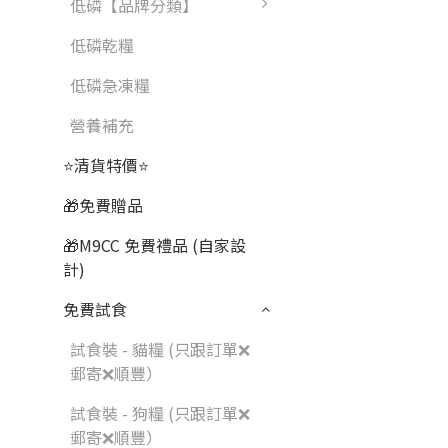
低磷【品牌分類】
低磷乾糧
低磷急凍糧
營養補充
⭐清貨特價⭐
🎁免費贈品
🎁M9CC 免費禮品 (自家設
計)
免費試食
試食裝 - 貓糧 (只跟訂單❌
郵寄❌順豐）
試食裝 - 狗糧 (只跟訂單❌
郵寄❌順豐）