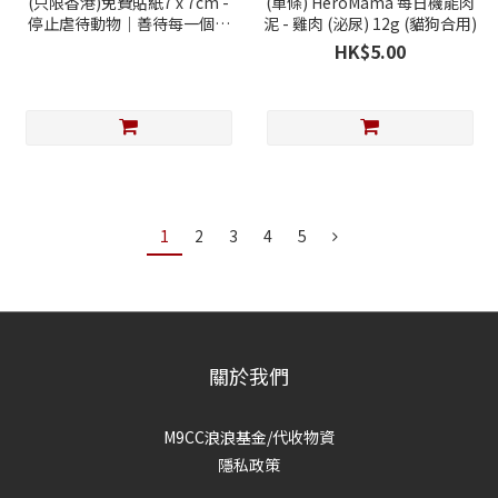
(只限香港)免費貼紙7 x 7cm -
(單條) HeroMama 每日機能肉
停止虐待動物｜善待每一個生
泥 - 雞肉 (泌尿) 12g (貓狗合用)
命 (隨單送贈)
HK$5.00
1
2
3
4
5
關於我們
M9CC浪浪基金/代收物資
隱私政策