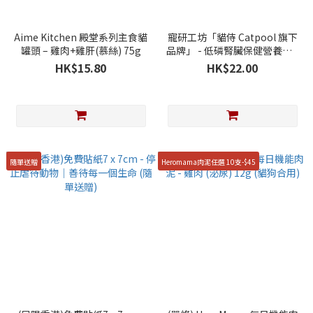
Aime Kitchen 殿堂系列主食貓
寵研工坊「貓侍 Catpool 旗下
罐頭 – 雞肉+雞肝(慕絲) 75g
品牌」 - 低磷腎臟保健營養罐 -
雞肉+蔓越莓 80g
HK$15.80
HK$22.00
隨單送贈
Heromama肉泥任選 10支-$45