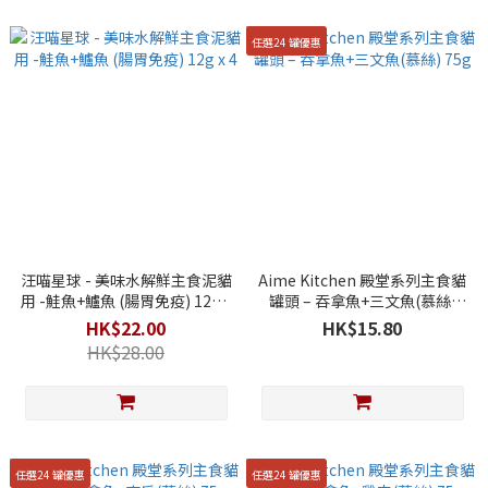
任選24 罐優惠
汪喵星球 - 美味水解鮮主食泥貓
Aime Kitchen 殿堂系列主食貓
用 -鮭魚+鱸魚 (腸胃免疫) 12g x
罐頭 – 吞拿魚+三文魚(慕絲)
4
75g
HK$22.00
HK$15.80
HK$28.00
任選24 罐優惠
任選24 罐優惠