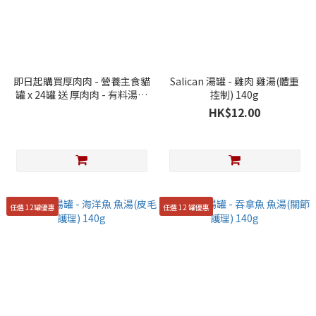
即日起購買厚肉肉 - 營養主食貓
Salican 湯罐 - 雞肉 雞湯(體重
罐 x 24罐 送 厚肉肉 - 有料湯肉
控制) 140g
貓罐80g x1(數量有限,送完即
HK$12.00
止)
任選 12罐優惠
任選 12 罐優惠