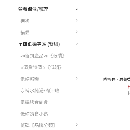
營養保健/護理
狗狗
貓貓
🔽🅿️低磷專區 (腎貓)
📣新到產品📣《低磷》
⭐清貨特價⭐《低磷》
低磷濕糧
喵探長 - 滋養
💧補水純湯/肉汁罐
低磷誘食副食
低磷誘食小食
低磷【品牌分類】