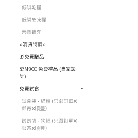
低磷乾糧
低磷急凍糧
營養補充
⭐清貨特價⭐
🎁免費贈品
🎁M9CC 免費禮品 (自家設
計)
免費試食
試食裝 - 貓糧 (只跟訂單❌
郵寄❌順豐）
試食裝 - 狗糧 (只跟訂單❌
郵寄❌順豐）