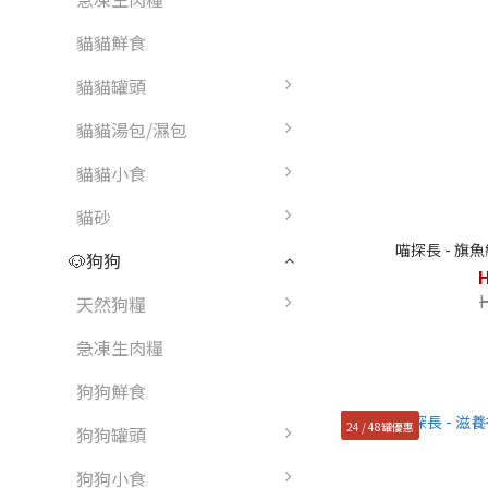
貓貓鮮食
貓貓罐頭
貓貓湯包/濕包
貓貓小食
貓砂
喵探長 - 旗
🐶狗狗
天然狗糧
急凍生肉糧
狗狗鮮食
24 / 48罐優惠
狗狗罐頭
狗狗小食