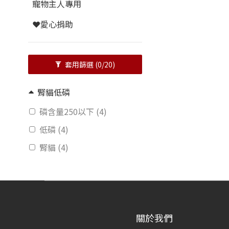
寵物主人專用
❤️愛心捐助
套用篩選
(0/20)
腎貓低磷
磷含量250以下 (4)
低磷 (4)
腎貓 (4)
關於我們