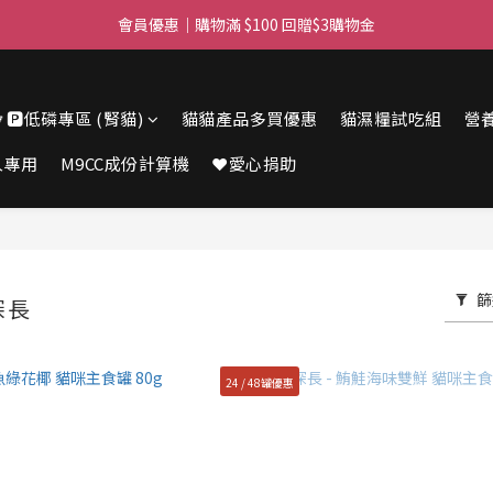
滿$450免費送貨上門 I 滿$350免運 順豐自取
會員優惠｜購物滿 $100 回贈$3購物金
滿$450免費送貨上門 I 滿$350免運 順豐自取
🔽🅿️低磷專區 (腎貓)
貓貓產品多買優惠
貓濕糧試吃組
營
人專用
M9CC成份計算機
❤️愛心捐助
篩
探長
24 / 48罐優惠