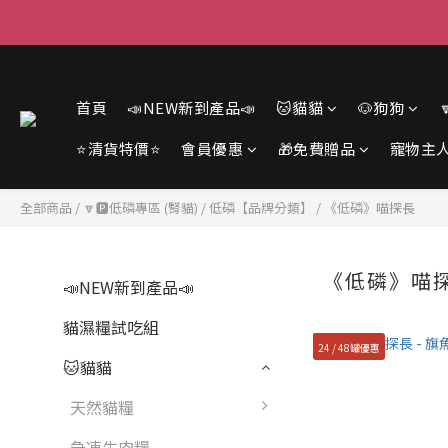
首頁
📣NEW新到產品📣
🐱貓貓
🐶狗狗
⭐清貨特價⭐
會員優惠
🎁免費贈品
寵物主
全部商品
/
🔽🅿️低磷專區 (腎貓)
/
低磷【品牌分類】
/
《低磷》喵探長
《低磷》喵
📣NEW新到產品📣
貓濕糧試吃組
24 / 48罐優惠
🐱貓貓
天然貓糧
急凍生肉糧