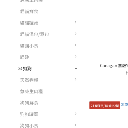
貓貓鮮食
貓貓罐頭
貓貓湯包/濕包
貓貓小食
貓砂
Canagan 無穀
🐶狗狗
天然狗糧
急凍生肉糧
狗狗鮮食
24 罐優惠/48 罐送2罐
狗狗罐頭
狗狗小食