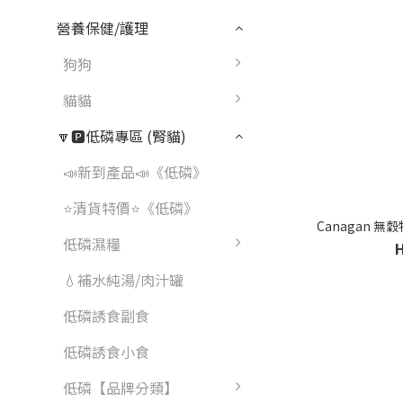
營養保健/護理
狗狗
貓貓
🔽🅿️低磷專區 (腎貓)
📣新到產品📣《低磷》
⭐清貨特價⭐《低磷》
Canagan 無
低磷濕糧
💧補水純湯/肉汁罐
低磷誘食副食
低磷誘食小食
低磷【品牌分類】