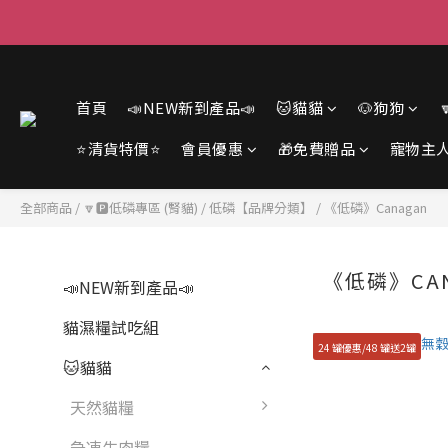
首頁
📣NEW新到產品📣
🐱貓貓
🐶狗狗
⭐清貨特價⭐
會員優惠
🎁免費贈品
寵物主
全部商品
/
🔽🅿️低磷專區 (腎貓)
/
低磷【品牌分類】
/
《低磷》Canagan
《低磷》CA
📣NEW新到產品📣
貓濕糧試吃組
24 罐優惠/48 罐送2罐
🐱貓貓
天然貓糧
急凍生肉糧