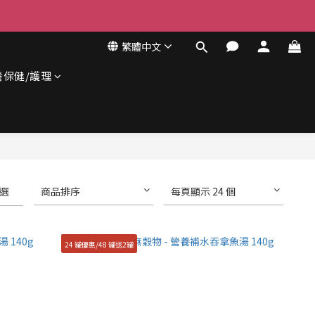
繁體中文
養保健/護理
選
商品排序
每頁顯示 24 個
24 罐優惠/48 罐送2罐