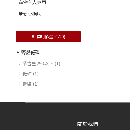
寵物主人專用
❤️愛心捐助
套用篩選
(0/20)
腎貓低磷
磷含量250以下 (1)
低磷 (1)
腎貓 (1)
關於我們