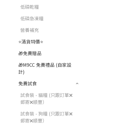
低磷乾糧
低磷急凍糧
營養補充
⭐清貨特價⭐
🎁免費贈品
🎁M9CC 免費禮品 (自家設
計)
免費試食
試食裝 - 貓糧 (只跟訂單❌
郵寄❌順豐）
試食裝 - 狗糧 (只跟訂單❌
郵寄❌順豐）