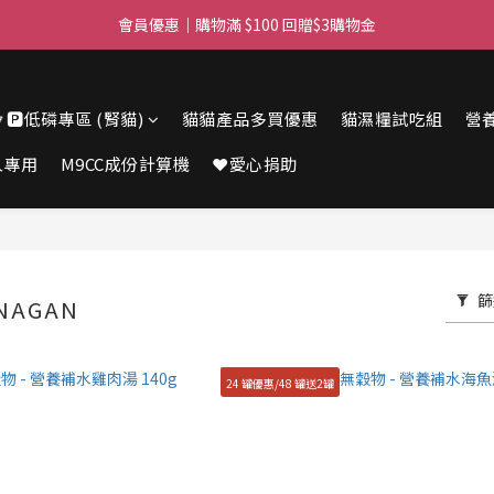
滿$450免費送貨上門 I 滿$350免運 順豐自取
會員優惠｜購物滿 $100 回贈$3購物金
滿$450免費送貨上門 I 滿$350免運 順豐自取
🔽🅿️低磷專區 (腎貓)
貓貓產品多買優惠
貓濕糧試吃組
營
人專用
M9CC成份計算機
❤️愛心捐助
篩
NAGAN
24 罐優惠/48 罐送2罐