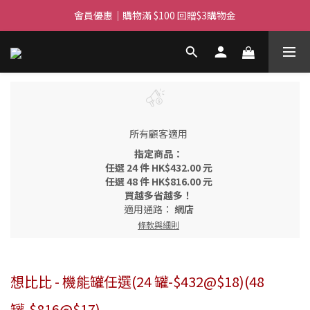
滿$450免費送貨上門 I 滿$350免運 順豐自取
會員優惠｜購物滿 $100 回贈$3購物金
滿$450免費送貨上門 I 滿$350免運 順豐自取
所有顧客適用
指定商品：
任選 24 件 HK$432.00 元
任選 48 件 HK$816.00 元
買越多省越多！
適用通路：
網店
條款與細則
想比比 - 機能罐任選(24 罐-$432@$18)(48
罐-$816@$17)