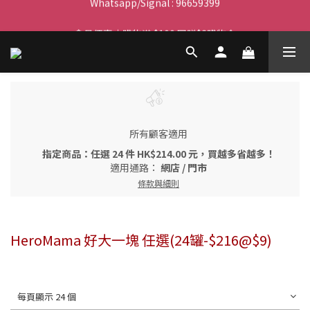
滿$450免費送貨上門 I 滿$350免運 順豐自取
會員優惠｜購物滿 $100 回贈$3購物金
滿$450免費送貨上門 I 滿$350免運 順豐自取
所有顧客適用
指定商品：任選 24 件 HK$214.00 元，買越多省越多！
適用通路：
網店
/
門市
條款與細則
HeroMama 好大一塊 任選(24罐-$216@$9)
每頁顯示 24 個