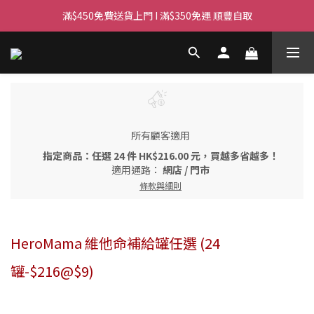
滿$450免費送貨上門 I 滿$350免運 順豐自取
滿$450免費送貨上門 I 滿$350免運 順豐自取
Whatsapp/Signal : 96659399
會員優惠｜購物滿 $100 回贈$3購物金
滿$450免費送貨上門 I 滿$350免運 順豐自取
所有顧客適用
指定商品：任選 24 件 HK$216.00 元，買越多省越多！
適用通路：
網店
/
門市
條款與細則
HeroMama 維他命補給罐任選 (24
罐-$216@$9)