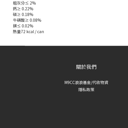
粗灰分≤ 2%
鈣≥ 0.22%
磷≥ 0.18%
牛磺酸≥ 0.08%
鎂≤ 0.02%
熱量72 kcal / can
關於我們
M9CC浪浪基金/代收物資
隱私政策