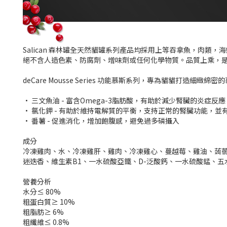
Salican 森林罐全天然貓罐系列產品均採用上等吞拿魚，肉
絕不含人造色素、防腐劑、增味劑或任何化學物質。品質上乘，
deCare Mousse Series 功能慕斯系列，專為貓貓打
· 三文魚油 - 富含Omega-3脂肪酸，有助於減少腎臟的炎症反
· 氯化鉀 - 有助於維持電解質的平衡，支持正常的腎臟功能，
· 番薯 - 促進消化，增加飽腹感，避免過多磷攝入
成分
冷凍雞肉、水、冷凍雞肝、雞肉、冷凍雞心、蔓越莓、雞油、蒟蒻
迷迭香、維生素B1、一水硫酸亞鐵、D-泛酸鈣、一水硫酸錳、五
營養分析
水分≤ 80%
粗蛋白質≥ 10%
粗脂肪≥ 6%
粗纖維≤ 0.8%