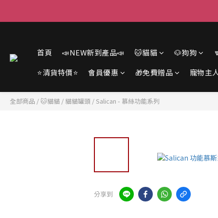
首頁
📣NEW新到產品📣
🐱貓貓
🐶狗狗
⭐清貨特價⭐
會員優惠
🎁免費贈品
寵物主
全部商品
/
🐱貓貓
/
貓貓罐頭
/
Salican - 慕絲功能系列
分享到