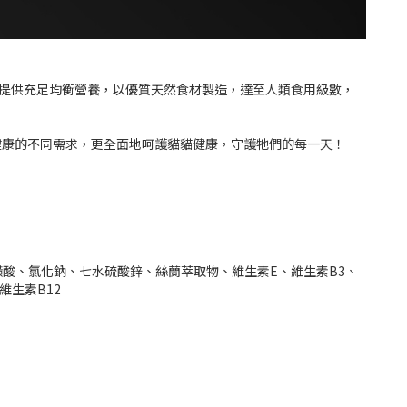
系列提供充足均衡營養，以優質天然食材製造，達至人類食用級數，
滿足貓貓健康的不同需求，更全面地呵護貓貓健康，守護牠們的每一天！
酸、氯化鈉、七水硫酸鋅、絲蘭萃取物、維生素E、維生素B3、
維生素B12