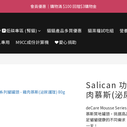
滿$450免費送貨上門 I 滿$350免運 順豐自取
會員優惠｜購物滿 $100 回贈$3購物金
滿$450免費送貨上門 I 滿$350免運 順豐自取
🔽🅿️低磷專區 (腎貓)
貓貓產品多買優惠
貓濕糧試吃組
營
人專用
M9CC成份計算機
❤️愛心捐助
Salican
肉慕斯(泌尿
deCare Mousse 
慕斯質地罐頭，挑選高品
足貓貓健康的不同需求
一天！