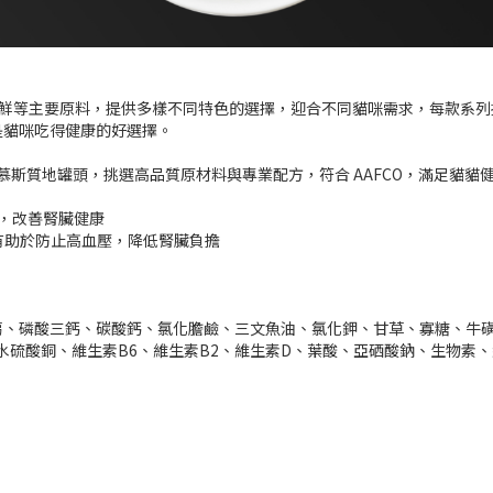
類，海鮮等主要原料，提供多樣不同特色的選擇，迎合不同貓咪需求，每款
是貓咪吃得健康的好選擇。
造細緻綿密的慕斯質地罐頭，挑選高品質原材料與專業配方，符合 AAFCO，
應，改善腎臟健康
並有助於防止高血壓，降低腎臟負擔
、磷酸三鈣、碳酸鈣、氯化膽鹼、三文魚油、氯化鉀、甘草、寡糖、牛磺
水硫酸銅、維生素B6、維生素B2、維生素D、葉酸、亞硒酸鈉、生物素、