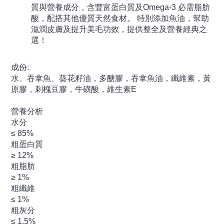
質與營養成分，含豐富蛋白質及Omega-3 必需脂肪
酸，配搭其他優質天然食材。 特別添加魚油，幫助
滋潤皮膚及提升美毛功效，提供整全及營養經典之
選！
成份:
水、吞拿魚、葵花籽油，多醣膠，吞拿魚油，纖維素，黃
原膠，刺槐豆膠，牛磺酸，維生素E
營養分析
水分
≤ 85%
粗蛋白質
≥ 12%
粗脂肪
≥ 1%
粗纖維
≤ 1%
粗灰分
≤ 1.5%