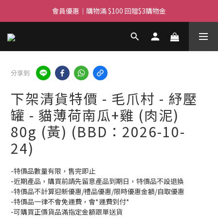
滿$450免費送貨上門 I 滿$350免運 順豐自取
會員優惠｜購物滿 $100 回贈$3購物金
滿$450免費送貨上門 I 滿$350免運 順豐自取
分享到
下架清貨特價 - 毛爪村 - 紓壓
罐 - 貓薄荷南瓜+雞 (肉泥)
80g (黃) (BBD：2026-10-
24)
-特價品數量有限，售完即止
-近期產品，購買前請先留意產品到期日，特價品不設退換
-特價品不計算迎新優惠/禮品優惠/限時優惠金額/自取優惠
-特價品一律不會免運費，會*運費到付*
-可購買正價貨品滿指定金額跟單送貨