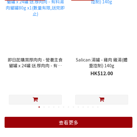
即日起購買厚肉肉 - 營養主食
Salican 湯罐 - 雞肉 雞湯(體
貓罐 x 24罐 送 厚肉肉 - 有料
重控制) 140g
湯肉貓罐80g x1(數量有限,送
HK$12.00
完即止)
查看更多