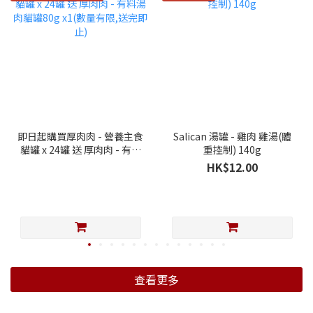
即日起購買厚肉肉 - 營養主食
Salican 湯罐 - 雞肉 雞湯(體
貓罐 x 24罐 送 厚肉肉 - 有料
重控制) 140g
湯肉貓罐80g x1(數量有限,送
HK$12.00
完即止)
查看更多