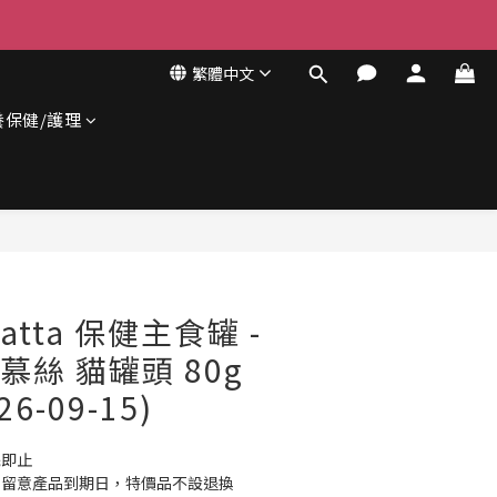
繁體中文
養保健/護理
立即購買
katta 保健主食罐 -
慕絲 貓罐頭 80g
6-09-15)
完即止
先留意產品到期日，特價品不設退換