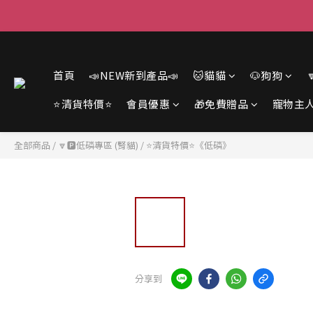
首頁
📣NEW新到產品📣
🐱貓貓
🐶狗狗
⭐清貨特價⭐
會員優惠
🎁免費贈品
寵物主
全部商品
/
🔽🅿️低磷專區 (腎貓)
/
⭐清貨特價⭐《低磷》
分享到