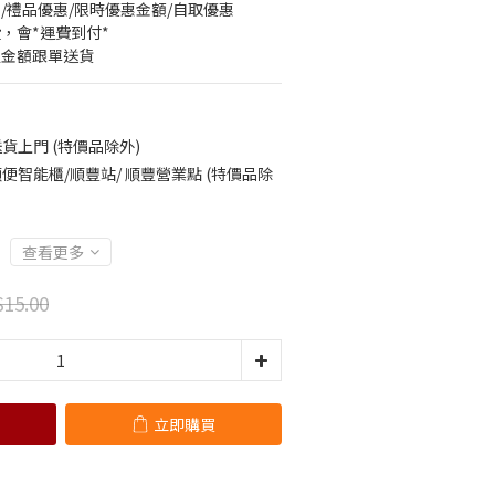
/禮品優惠/限時優惠金額/自取優惠
，會*運費到付*
定金額跟單送貨
貨上門 (特價品除外)
便智能櫃/順豐站/ 順豐營業點 (特價品除
查看更多
15.00
立即購買