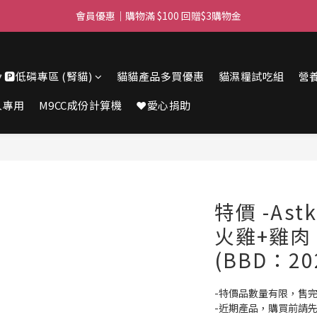
滿$450免費送貨上門 I 滿$350免運 順豐自取
會員優惠｜購物滿 $100 回贈$3購物金
滿$450免費送貨上門 I 滿$350免運 順豐自取
🔽🅿️低磷專區 (腎貓)
貓貓產品多買優惠
貓濕糧試吃組
營
人專用
M9CC成份計算機
❤️愛心捐助
特價 -Ast
火雞+雞肉 
(BBD：202
-特價品數量有限，售
-近期產品，購買前請