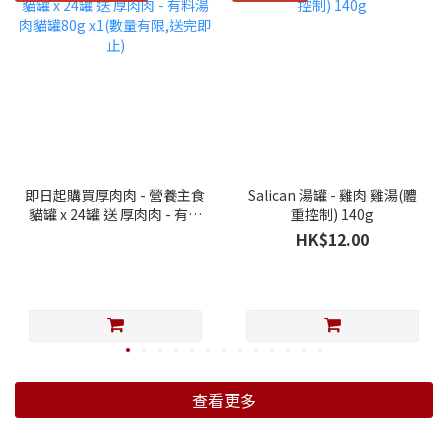
即日起購買厚肉肉 - 營養主食
Salican 湯罐 - 雞肉 雞湯(體
貓罐 x 24罐 送 厚肉肉 - 有料
重控制) 140g
湯肉貓罐80g x1(數量有限,送
HK$12.00
完即止)
查看更多