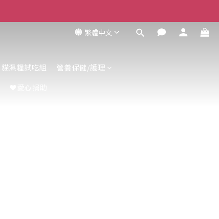
繁體中文
貓濕糧試吃組
營養保健/護理
❤️愛心捐助