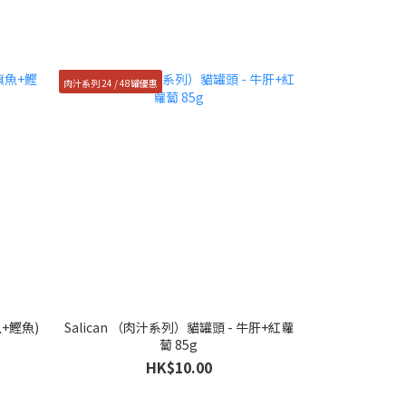
肉汁系列 24 / 48罐優惠
任選24 / 48罐優惠
魚+鰹魚)
Salican （肉汁系列）貓罐頭 - 牛肝+紅蘿
Catpool貓侍
蔔 85g
HK$10.00