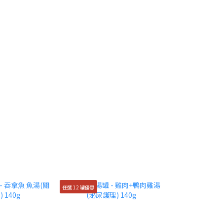
任選 12 罐優惠
汪喵星球水解鮮主食泥任