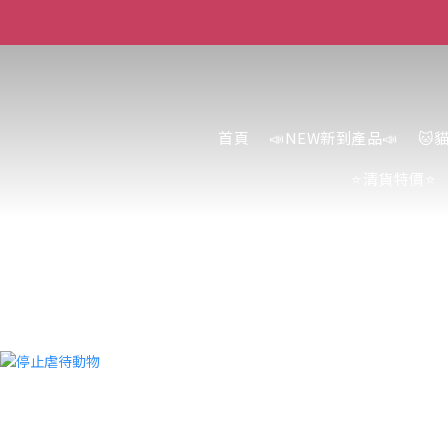
首頁
📣NEW新到產品📣
🐱
⭐清貨特價⭐