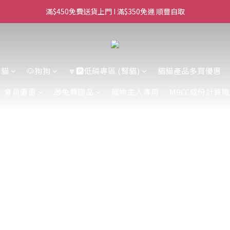
滿$450免費送貨上門 I 滿$350免運 順豐自取
滿$450免費送貨上門 I 滿$350免運 順豐自取
Whatsapp/Signal : 96659399
會員優惠｜購物滿 $100 回贈$3購物金
貓貓
🐶狗狗
🔽🅿️低磷專區 (腎貓)
貓貓產品多買優惠
滿$450免費送貨上門 I 滿$350免運 順豐自取
會員優惠
🎁免費贈品
寵物主人專用
M9CC成份計算機