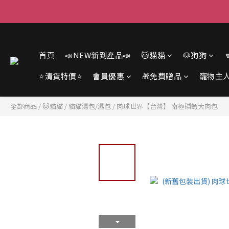
首頁
📣NEW新到產品📣
🐱貓貓
🐶狗狗
⭐清貨特價⭐
會員優惠
🎁免費贈品
寵物主
全部商品
/
🐱貓貓
/
貓貓湯包/濕包
/
肉球世界【台灣】 南極磷蝦大肉包