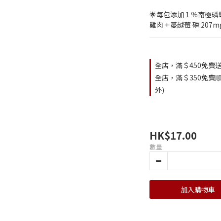
🌟每包添加１％南極
雞肉 + 蔓越莓 磷:207mg
全店，滿＄450免費送
全店，滿＄350免費順
外)
HK$17.00
數量
加入購物車