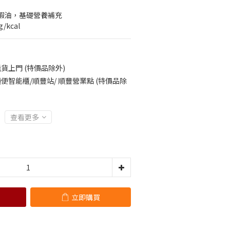
磷蝦油，基礎營養補充
/kcal
貨上門 (特價品除外)
便智能櫃/順豐站/ 順豐營業點 (特價品除
查看更多
立即購買