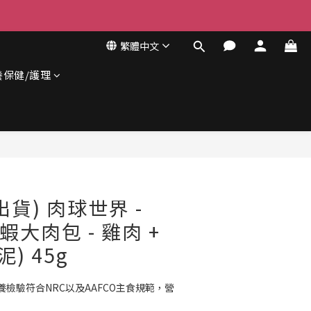
繁體中文
養保健/護理
立即購買
貨) 肉球世界 -
蝦大肉包 - 雞肉 +
) 45g
養檢驗符合NRC以及AAFCO主食規範，營