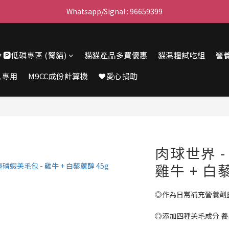
滿$450免費送貨上門 I 滿$350免運 順豐自取
Whatsapp/Signal : 96659399
會員優惠｜購物滿 $100 回贈$3購物金
🔽🅿️低磷專區 (腎貓)
貓貓產品多買優惠
貓濕糧試吃組
營
滿$450免費送貨上門 I 滿$350免運 順豐自取
人專用
M9CC成份計算機
❤️愛心捐助
肉球世界 -
雞牛 + 白
◎作為日常補充營養劑
◎添加四種美毛成分 