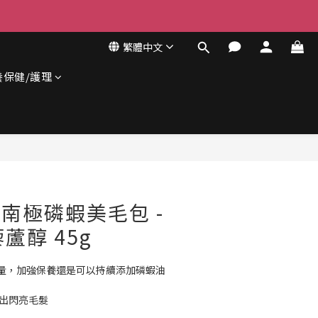
繁體中文
養保健/護理
立即購買
 南極磷蝦美毛包 -
藜蘆醇 45g
量，加強保養還是可以持續添加磷蝦油
養出閃亮毛髮