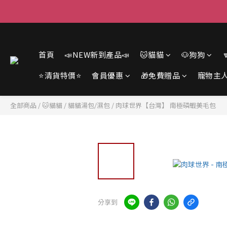
首頁
📣NEW新到產品📣
🐱貓貓
🐶狗狗
⭐清貨特價⭐
會員優惠
🎁免費贈品
寵物主
全部商品
/
🐱貓貓
/
貓貓湯包/濕包
/
肉球世界【台灣】 南極磷蝦美毛包
分享到