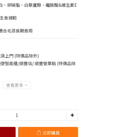
白、卵磷脂、白藜蘆醇、離胺酸&維生素E
O主食規範
適合毛孩長期食用
貨上門 (特價品除外)
便智能櫃/順豐站/ 順豐營業點 (特價品除
查看更多
立即購買