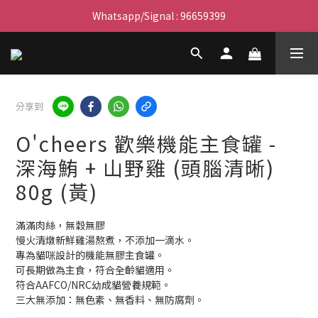
滿$450免費送貨上門 I 滿$350免運 順豐自取
Whatsapp/Signal : 96659399
會員優惠｜購物滿 $100 回贈$3購物金
滿$450免費送貨上門 I 滿$350免運 順豐自取
分享到
O'cheers 歡樂機能主食罐 -
深海鮪 + 山野雞 (頭腦清晰)
80g (黃)
滿滿肉絲，無穀無膠
慢火清燉新鮮雞湯熬煮，不添加一滴水。
專為貓咪設計的機能無膠主食罐。
可長期做為主食，符合全齡貓適用。
符合AAFCO/NRC幼成貓營養規範。
三大無添加：無色素、無香料、無防腐劑。