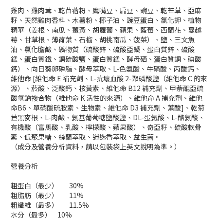
雞肉、雞肉茸、乾苜蓿粉、鷹嘴豆、扁豆、豌豆、乾芒草、亞麻
籽、天然雞肉香料、木薯粉、椰子油、豌豆蛋白、氯化鉀、植物
精華（姜根、南瓜、薑黃、胡蘿蔔、蘋果、藍莓、西蘭花、蔓越
莓、甘草根、薄荷葉、石榴、胡桃南瓜、菠菜）、鹽、三文魚
油、氯化膽鹼、礦物質（硫酸鋅、硫酸亞鐵、蛋白質鋅、硫酸
錳、蛋白質鐵、銅硫酸鹽、蛋白質錳、酵母硒、蛋白質銅、碘酸
鈣）、向日葵卵磷脂、酵母萃取、L-色氨酸、牛磺酸、丙酸鈣、
維他命 [維他命 E 補充劑、L-抗壞血酸 2-聚磷酸鹽（維他命 C 的來
源）、菸酸、泛酸鈣、核黃素、維他命 B12 補充劑、甲萘醌亞硫
酸氫鈉複合物（維他命 K 活性的來源）、維他命 A 補充劑、維他
命B6、單硝酸硫胺素、生物素、維他命 D3 補充劑、葉酸]、乾菊
苣黑麥根、L-肉鹼、氨基葡萄糖鹽酸鹽、DL-蛋氨酸、L-酪氨酸、
有機酸（富馬酸、乳酸、檸檬酸、蘋果酸）、奇亞籽、硫酸軟骨
素、低聚果糖、絲蘭萃取、迷迭香萃取、益生菌。
（成分及營養分析資料，請以包裝袋上英文說明為準。）
營養分析
粗蛋白（最少）
30%
粗脂肪（最少）
11%
粗纖維（最多）
11.5%
水分（最多）
10%