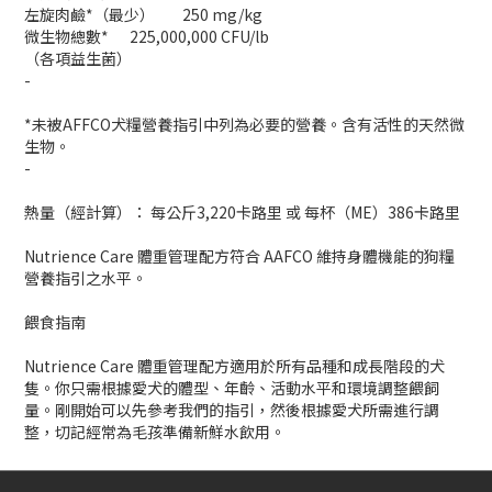
左旋肉鹼*（最少）
250 mg/kg
微生物總數*
225,000,000 CFU/lb
（各項益生菌）
-
*未被AFFCO犬糧營養指引中列為必要的營養。含有活性的天然微
生物。
-
熱量（經計算）： 每公斤3,220卡路里 或 每杯（ME）386卡路里
Nutrience Care 體重管理配方符合 AAFCO 維持身體機能的狗糧
營養指引之水平。
餵食指南
Nutrience Care 體重管理配方適用於所有品種和成長階段的犬
隻。你只需根據愛犬的體型、年齡、活動水平和環境調整餵飼
量。剛開始可以先參考我們的指引，然後根據愛犬所需進行調
整，切記經常為毛孩準備新鮮水飲用。