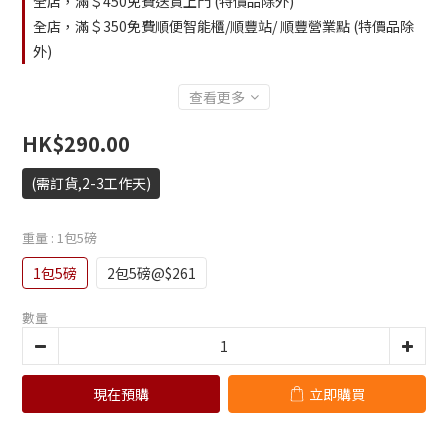
全店，滿＄450免費送貨上門 (特價品除外)
全店，滿＄350免費順便智能櫃/順豐站/ 順豐營業點 (特價品除
外)
查看更多
HK$290.00
(需訂貨,2-3工作天)
重量
: 1包5磅
1包5磅
2包5磅@$261
數量
現在預購
立即購買