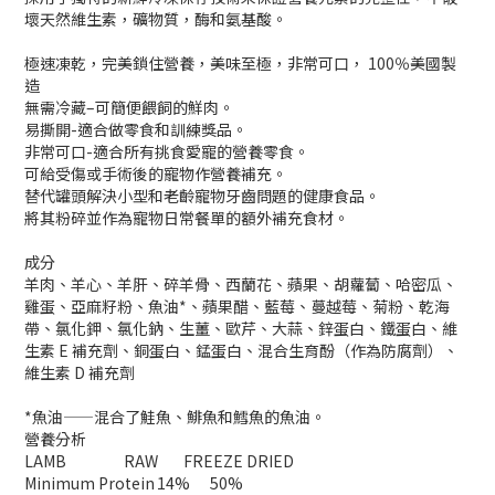
壞天然維生素，礦物質，酶和氨基酸。
極速凍乾，完美鎖住營養，美味至極，非常可口， 100％美國製
造
無需冷藏–可簡便餵飼的鮮肉。
易撕開-適合做零食和訓練獎品。
非常可口-適合所有挑食愛寵的營養零食。
可給受傷或手術後的寵物作營養補充。
替代罐頭解決小型和老齡寵物牙齒問題的健康食品。
將其粉碎並作為寵物日常餐單的額外補充食材。
成分
羊肉、羊心、羊肝、碎羊骨、西蘭花、蘋果、胡蘿蔔、哈密瓜、
雞蛋、亞麻籽粉、魚油*、蘋果醋、藍莓、蔓越莓、菊粉、乾海
帶、氯化鉀、氯化鈉、生薑、歐芹、大蒜、鋅蛋白、鐵蛋白、維
生素 E 補充劑、銅蛋白、錳蛋白、混合生育酚（作為防腐劑）、
維生素 D 補充劑
*魚油——混合了鮭魚、鯡魚和鱈魚的魚油。
營養分析
LAMB
RAW
FREEZE DRIED
Minimum Protein
14%
50%