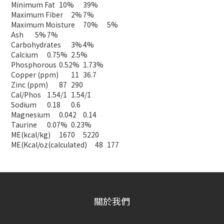
Minimum Fat
10%
39%
Maximum Fiber
2%
7%
Maximum Moisture
70%
5%
Ash
5%
7%
Carbohydrates
3%
4%
Calcium
0.75%
2.5%
Phosphorous
0.52%
1.73%
Copper (ppm)
11
36.7
Zinc (ppm)
87
290
Cal/Phos
1.54/1
1.54/1
Sodium
0.18
0.6
Magnesium
0.042
0.14
Taurine
0.07%
0.23%
ME(kcal/kg)
1670
5220
ME(Kcal/oz(calculated)
48
177
關於我們