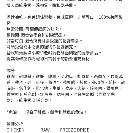
壞天然維生素，礦物質，酶和氨基酸。
極速凍乾，完美鎖住營養，美味至極，非常可口， 100％美國製
造
無需冷藏–可簡便餵飼的鮮肉。
易撕開-適合做零食和訓練獎品。
非常可口-適合所有挑食愛寵的營養零食。
可給受傷或手術後的寵物作營養補充。
替代罐頭解決小型和老齡寵物牙齒問題的健康食品。
將其粉碎並作為寵物日常餐單的額外補充食材。
成分
雞肉、碎雞骨、雞肝、雞胗、哈密瓜、胡蘿蔔、西蘭花、長葉萵
苣、雞蛋、碎亞麻籽、魚油*、蘋果醋、藍莓、蔓越莓、菊粉、乾
海帶、氯化鉀、氯化鈉、生薑、歐芹、大蒜、鋅蛋白、鐵蛋白、
維生素 E 補充劑、銅蛋白、錳蛋白、混合生育酚（作為防腐
劑）、維生素 D 補充劑。
*魚油——混合了鮭魚、鯡魚和鱈魚的魚油。
營養分析
CHICKEN
RAW
FREEZE DRIED