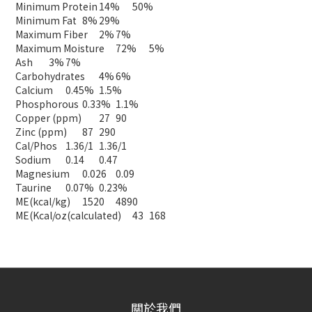
Minimum Protein
14%
50%
Minimum Fat
8%
29%
Maximum Fiber
2%
7%
Maximum Moisture
72%
5%
Ash
3%
7%
Carbohydrates
4%
6%
Calcium
0.45%
1.5%
Phosphorous
0.33%
1.1%
Copper (ppm)
27
90
Zinc (ppm)
87
290
Cal/Phos
1.36/1
1.36/1
Sodium
0.14
0.47
Magnesium
0.026
0.09
Taurine
0.07%
0.23%
ME(kcal/kg)
1520
4890
ME(Kcal/oz(calculated)
43
168
關於我們