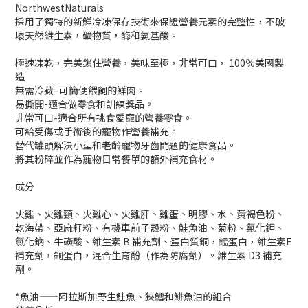
NorthwestNaturals
採用了獨特的新鮮冷凍保存技術來保證營養元素的完整性，不破
壞天然維生素，礦物質，酶和氨基酸。
極速凍乾，完美鎖住營養，美味至極，非常可口， 100％美國製
造
無需冷藏–可簡便餵飼的鮮肉。
易撕開-適合做零食和訓練獎品。
非常可口-適合所有挑食愛寵的營養零食。
可給受傷或手術後的寵物作營養補充。
替代罐頭解決小型和老齡寵物牙齒問題的健康食品。
將其粉碎並作為寵物日常餐單的額外補充食材。
成分
火雞、火雞頸、火雞心、火雞肝、雞蛋、明膠、水、黃褐色粉、
乾海帶、亞麻籽粉、有機車前子殼粉、鮭魚油、菊粉、氯化鉀、
氯化鈉、牛磺酸、維生素 B 補充劑、蛋白質銅，錳蛋白，維生素E
補充劑，銅蛋白，混合生育酚（作為防腐劑）。維生素 D3 補充
劑。
*魚油——阿拉斯加野生鮭魚、狹鱈和鯡魚油的組合