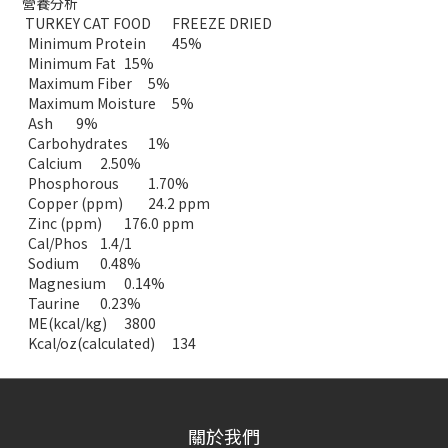
營養分析
TURKEY CAT FOOD
FREEZE DRIED
Minimum Protein
45%
Minimum Fat
15%
Maximum Fiber
5%
Maximum Moisture
5%
Ash
9%
Carbohydrates
1%
Calcium
2.50%
Phosphorous
1.70%
Copper (ppm)
24.2 ppm
Zinc (ppm)
176.0 ppm
Cal/Phos
1.4/1
Sodium
0.48%
Magnesium
0.14%
Taurine
0.23%
ME(kcal/kg)
3800
Kcal/oz(calculated)
134
關於我們