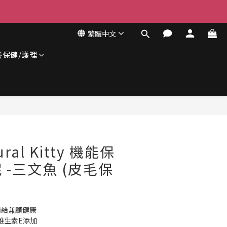
繁體中文
養保健/護理
立即購買
ral Kitty 機能保
 -三文魚 (皮毛保
能補給兼顧健康
與維生素E添加