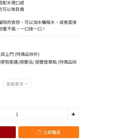
味搭配水潤口感
味也可以無負擔
貓咪的食慾、可以加水騙喝水，或者直接
欲罷不能，一口接一口！
貨上門 (特價品除外)
便智能櫃/順豐站/ 順豐營業點 (特價品除
查看更多
立即購買