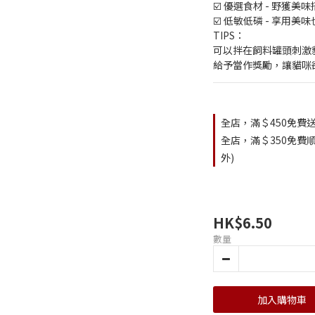
☑️ 優選食材 - 野獲美
☑️ 低敏低磷 - 享用美
TIPS：
可以拌在飼料罐頭刺激
給予當作獎勵，讓貓咪
全店，滿＄450免費送
全店，滿＄350免費順
外)
HK$6.50
數量
加入購物車