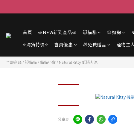
首頁
📣NEW新到產品📣
🐱貓貓
🐶狗狗
⭐清貨特價⭐
會員優惠
🎁免費贈品
寵物主
全部商品
/
🐱貓貓
/
貓貓小食
/
Natural Kitty 低磷肉泥
分享到