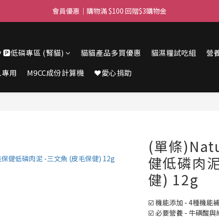
滿$450免費送貨上門 I 滿$350免運 順豐自取
會員優惠｜購物滿 $100 回贈$3購物金
滿$450免費送貨上門 I 滿$350免運 順豐自取
🔽🅿️低磷專區 (腎貓)
貓貓產品多買優惠
貓濕糧試吃組
營
人專用
M9CC成份計算機
❤️愛心捐助
(單條)Natu
健低磷肉泥
健) 12g
☑️ 機能添加 - 4種機
☑️ 必要營養 - 牛磺酸