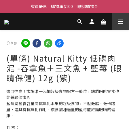
會員優惠｜購物滿 $100 回贈$3購物金
滿$450免費送貨上門 I 滿$350免運 順豐自取
滿$450免費送貨上門 I 滿$350免運 順豐自取
分享到
(單條) Natural Kitty 低磷肉
泥 -吞拿魚＋三文魚 + 藍莓 (眼
睛保健) 12g (紫)
適口性高！市場唯一添加超級食物配方—藍莓，讓貓咪吃零食也
能兼顧健康💪
藍莓屬營養含量高抗氧化水果的超級食物，不但低脂、低卡路
里，還具有抗氧化作用。餵食貓咪適量的藍莓能維護眼睛的健
康。
TIPS：