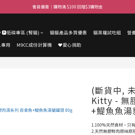
滿$450免費送貨上門 I 滿$350免運 順豐自取
會員優惠｜購物滿 $100 回贈$3購物金
滿$450免費送貨上門 I 滿$350免運 順豐自取
🔽🅿️低磷專區 (腎貓)
貓貓產品多買優惠
貓濕糧試吃組
營
人專用
M9CC成份計算機
❤️愛心捐助
(斷貨中, 未
Kitty 
+鯷魚魚湯貓
1.100%天然食材，
2.天然無膠鮮肉原味