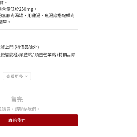
質。
磷含量低於250mg。
然的無膠肉湯罐，用雞湯、魚湯底搭配鮮肉
簡單。
貨上門 (特價品除外)
便智能櫃/順豐站/ 順豐營業點 (特價品除
查看更多
售完
想購買，請聯絡我們。
聯絡我們