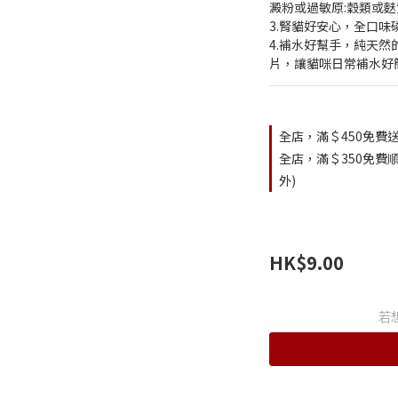
澱粉或過敏原:穀類或麩
3.腎貓好安心，全口味
4.補水好幫手，純天
片，讓貓咪日常補水好
全店，滿＄450免費送
全店，滿＄350免費順
外)
HK$9.00
若