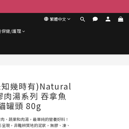
繁體中文
養保健/護理
知幾時有)Natural
- 無膠肉湯系列 吞拿魚
罐頭 80g
只有肉、蔬果和肉湯，最單純的營養好料！
原形呈現，非難辨質地的泥狀，無膠、凍、