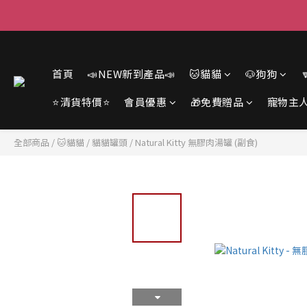
首頁
📣NEW新到產品📣
🐱貓貓
🐶狗狗
⭐清貨特價⭐
會員優惠
🎁免費贈品
寵物主
全部商品
/
🐱貓貓
/
貓貓罐頭
/
Natural Kitty 無膠肉湯罐 (副食)