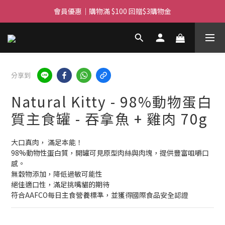
滿$450免費送貨上門 I 滿$350免運 順豐自取
會員優惠｜購物滿 $100 回贈$3購物金
滿$450免費送貨上門 I 滿$350免運 順豐自取
分享到
Natural Kitty - 98%動物蛋白
質主食罐 - 吞拿魚 + 雞肉 70g
大口真肉， 滿足本能！
98%動物性蛋白質，開罐可見原型肉絲與肉塊，提供豐富咀嚼口
感。
無穀物添加，降低過敏可能性
絕佳適口性，滿足挑嘴貓的期待
符合AAFCO每日主食營養標準，並獲得國際食品安全認證