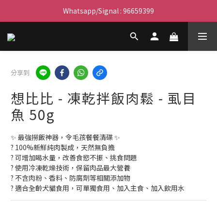
滿$450免費送貨上門 I 滿$350免運 順豐自取
Whatsapp/Signal : 96659399
會員優惠｜購物滿 $100 回贈$3購物金
滿$450免費送貨上門 I 滿$350免運 順豐自取
分享到
想比比 - 凍乾拌飯肉鬆 - 虱目
魚 50g
✨ 最強撈飯神器，令毛孩餐餐清碟 ✨
? 100%新鮮純肉製成，天然無負擔
? 可增加喝水量，改善食慾不振、挑食問題
? 使用冷凍乾燥技術，保留肉品最大營養
? 不含肉粉、香料、防腐劑等相關添加物
? 適合全齡犬貓食用，可單獨食用、加入主食、加入飲用水