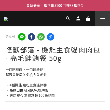
會員優惠｜購物滿 $100 回贈$3購物金
滿$450免費送貨上門 I 滿$350免運 順豐自取
滿$450免費送貨上門 I 滿$350免運 順豐自取
分享到
怪獸部落 - 機能主食貓肉肉包
- 亮毛鮭鮪餐 50g
一口吃鮮肉，一口補機能！
腸胃 X 泌尿 X 免疫力 X 毛髮
• 4種機能 邊吃主食邊保養
• 高適口性 征服93%挑嘴貓
• 天然安心 無膠無榖 100%鮮肉