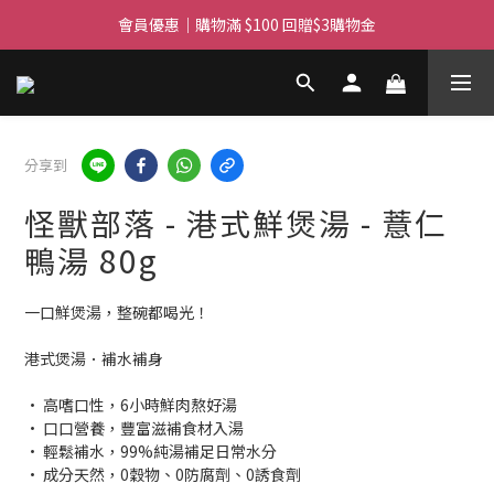
滿$450免費送貨上門 I 滿$350免運 順豐自取
滿$450免費送貨上門 I 滿$350免運 順豐自取
分享到
怪獸部落 - 港式鮮煲湯 - 薏仁
鴨湯 80g
一口鮮煲湯，整碗都喝光！
港式煲湯．補水補身
• 高嗜口性，6小時鮮肉熬好湯
• 口口營養，豐富滋補食材入湯
• 輕鬆補水，99%純湯補足日常水分
• 成分天然，0穀物、0防腐劑、0誘食劑