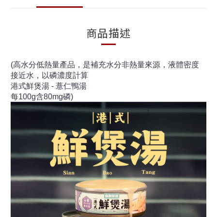
商品描述
(高水分低熱量產品，是補充水分非熱量來源，液體密度
接近水，以磷濃度計算
港式鮮煲湯 - 薏仁鴨湯
每100g含80mg磷)