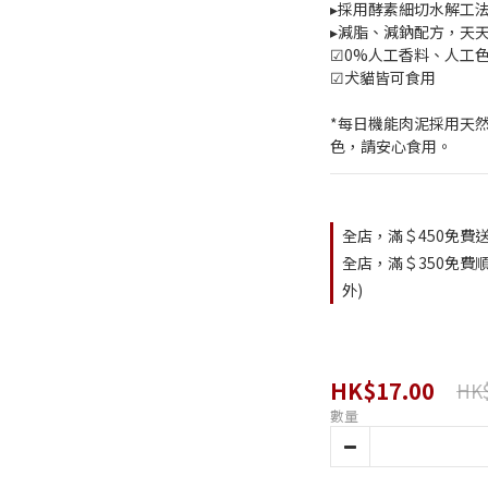
▸採用酵素細切水解工
▸減脂、減鈉配方，天
☑0%人工香料、人工
☑犬貓皆可食用
*每日機能肉泥採用天
色，請安心食用。
全店，滿＄450免費送
全店，滿＄350免費順
外)
HK$17.00
HK$
數量