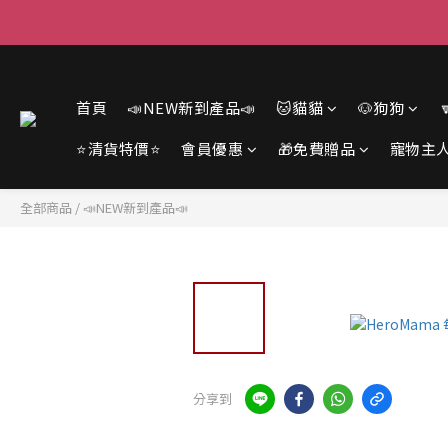
首頁
📣NEW新到產品📣
🐱貓貓
🐶狗狗
⭐清貨特價⭐
會員優惠
🎁免費贈品
寵物主
全部商品
/
📣NEW新到產品📣
分享到