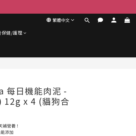
繁體中文
養保健/護理
立即購買
ma 每日機能肉泥 -
 12g x 4 (貓狗合
天補營養！
機能添加