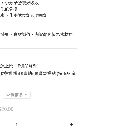
法，小分子營養好吸收
天吃低負擔
色素、化學誘食劑及防腐劑
然蔬果、食材製作，肉泥顏色皆為食材原
貨上門 (特價品除外)
便智能櫃/順豐站/ 順豐營業點 (特價品除
查看更多
20.00