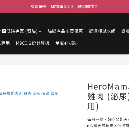
滿$450免費送貨上門 I 滿$350免運 順豐自取
會員優惠｜購物滿 $100 回贈$3購物金
滿$450免費送貨上門 I 滿$350免運 順豐自取
🔽🅿️低磷專區 (腎貓)
貓貓產品多買優惠
貓濕糧試吃組
營
人專用
M9CC成份計算機
❤️愛心捐助
HeroMa
雞肉 (泌尿)
用)
每日一條，好吃又能天
▸六種天然蔬果Ｘ保健