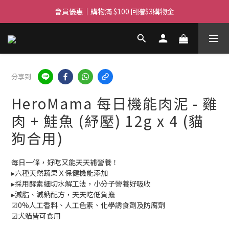
滿$450免費送貨上門 I 滿$350免運 順豐自取
會員優惠｜購物滿 $100 回贈$3購物金
滿$450免費送貨上門 I 滿$350免運 順豐自取
分享到
HeroMama 每日機能肉泥 - 雞
肉 + 鮭魚 (紓壓) 12g x 4 (貓
狗合用)
每日一條，好吃又能天天補營養！
▸六種天然蔬果Ｘ保健機能添加
▸採用酵素細切水解工法，小分子營養好吸收
▸減脂、減鈉配方，天天吃低負擔
☑0%人工香料、人工色素、化學誘食劑及防腐劑
☑犬貓皆可食用