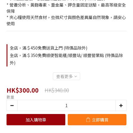
* 營養分析、黃麴毒素、重金屬、鉀含量固定送驗，最高等級安全
保障
* 夾心糧使用天然食材，些微尺寸與顏色差異屬自然現象，請安心
使用
全店，滿＄450免費送貨上門 (特價品除外)
全店，滿＄350免費順便智能櫃/順豐站/ 順豐營業點 (特價品除
外)
查看更多
HK$300.00
HK$340.00
數量
加入購物車
立即購買