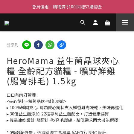
滿$450免費送貨上門 I 滿$350免運 順豐自取
會員優惠｜購物滿 $100 回贈$3購物金
滿$450免費送貨上門 I 滿$350免運 順豐自取
分享到
HeroMama 益生菌晶球夾心
糧 全齡配方貓糧 - 曠野鮮雞
(腸胃排毛) 1.5kg
口口有肉好營養！
<夾心飼料+益菌晶球+機能凍乾>
▸ 100%鮮肉夾心: 每顆愛心飼料夾入鮮香雞肉凍乾，美味再進化
▸ 30億益生菌添加: 22種專利益生菌配比，打造健康腸胃
▸ 機能凍乾設計: 腸胃排毛x亮毛護膚，貓咪需求兩大機能選擇
* 0%穀類低敏，依據國際主食標準 AAFCO / NRC 設計