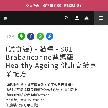
滿$450免費送貨上門 I 滿$350免運 順豐自取
會員優惠｜購物滿 $100 回贈$3購物金
滿$450免費送貨上門 I 滿$350免運 順豐自取
分享到
(試食裝) - 貓糧 - 881
Brabanconne爸媽寵
Healthy Ageing 健康高齡專
業配方
-如臨時缺貨，將不獲補發，並不會另行通知。   
-每張訂單最多可免費索取2包試食裝 ，送完即止
-結帳時系統會自動扣減金額。
***系統只會扣2包金額***
(試食裝只跟訂單出貨)