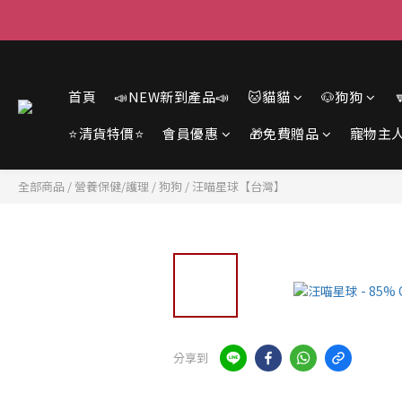
首頁
📣NEW新到產品📣
🐱貓貓
🐶狗狗
⭐清貨特價⭐
會員優惠
🎁免費贈品
寵物主
全部商品
/
營養保健/護理
/
狗狗
/
汪喵星球【台灣】
分享到