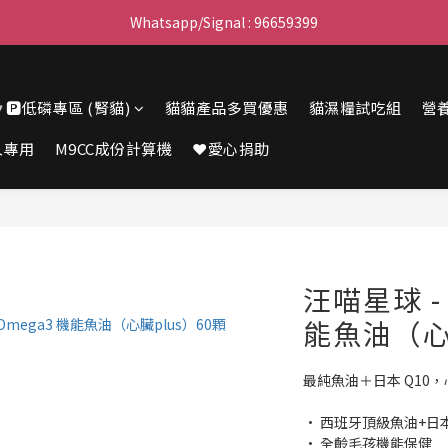
滿$450免費送貨上門 I 滿$350免運 順豐自取
Whatsapp/Signal : 96659399
會員優惠｜購物滿 $100 回贈$3購物金
🔽🅿️低磷專區 (腎貓)
貓貓產品多買優惠
貓濕糧試吃組
營
滿$450免費送貨上門 I 滿$350免運 順豐自取
人專用
M9CC成份計算機
❤️愛心捐助
汪喵星球 - 
能魚油（心
最純魚油＋日本 Q10
• 西班牙頂級魚油+日本
• 全齡毛孩機能保健