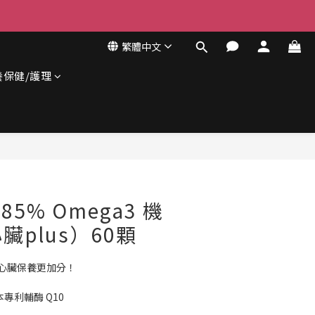
繁體中文
養保健/護理
立即購買
85% Omega3 機
臟plus）60顆
，心臟保養更加分！
專利輔酶 Q10