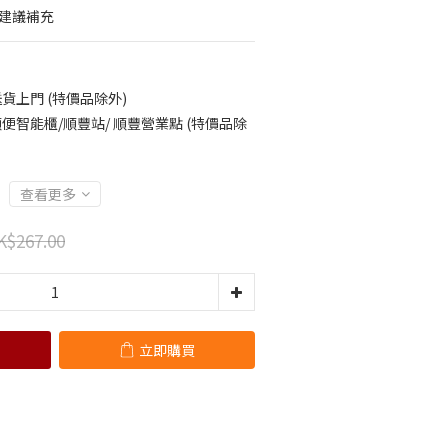
貓建議補充
貨上門 (特價品除外)
便智能櫃/順豐站/ 順豐營業點 (特價品除
查看更多
K$267.00
立即購買